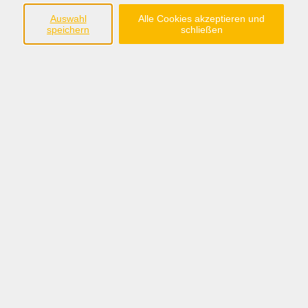
Auswahl
Alle Cookies akzeptieren und
speichern
schließen
Ergebnisse filtern
Fotografieren mit Spiegelreflex-/Systemkamera
Mi. 16.09.2026 18:30
Cloppenburg
Smartphone Fotografie
Do. 24.09.2026 18:30
Cloppenburg