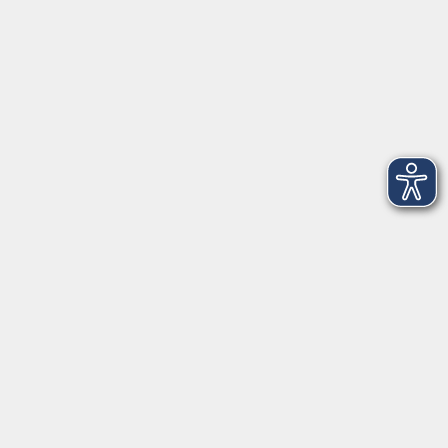
Veranstaltungen in
Garrel
Löningen
Emstek
...
RECHTLICHES
AGB
Datenschutzerklärung
Barrierefreiheit
Impressum
Widerrufsbelehrung
Widerruf