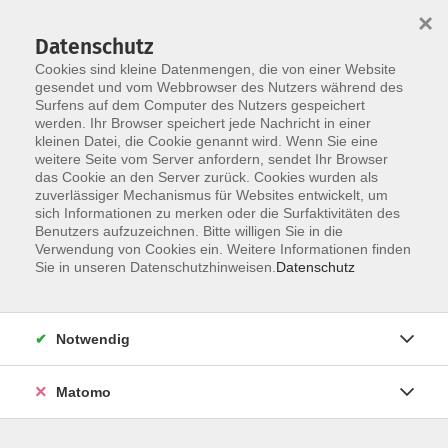
×
Datenschutz
Cookies sind kleine Datenmengen, die von einer Website
gesendet und vom Webbrowser des Nutzers während des
Surfens auf dem Computer des Nutzers gespeichert
werden. Ihr Browser speichert jede Nachricht in einer
Skip to main content
kleinen Datei, die Cookie genannt wird. Wenn Sie eine
weitere Seite vom Server anfordern, sendet Ihr Browser
Digitale Kompetenzen
das Cookie an den Server zurück. Cookies wurden als
zuverlässiger Mechanismus für Websites entwickelt, um
sich Informationen zu merken oder die Surfaktivitäten des
Benutzers aufzuzeichnen. Bitte willigen Sie in die
Verwendung von Cookies ein. Weitere Informationen finden
Sie in unseren Datenschutzhinweisen.
Datenschutz
4 Kurse
Notwendig
Kurse nach Themen
Grund- und Aufbaukurse EDV
1
Matomo
Digitale Fotografie und Bildbearbeitung
3