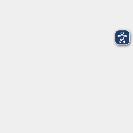
☎: +49 (4471) 9108-0
℻ : +49 (4471) 9108-50
✉:
verwaltung@bildungswerk-clp.de
ÖFFNUNGSZEITEN
Mo. bis Fr.
8:00 - 12:30
Mo., Di. & Do.
14:00 - 16:00
Veranstaltungen in
Garrel
Löningen
Emstek