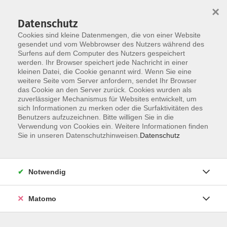
×
Datenschutz
Cookies sind kleine Datenmengen, die von einer Website
gesendet und vom Webbrowser des Nutzers während des
Surfens auf dem Computer des Nutzers gespeichert
werden. Ihr Browser speichert jede Nachricht in einer
Skip to main content
You are here:
kleinen Datei, die Cookie genannt wird. Wenn Sie eine
AGB
weitere Seite vom Server anfordern, sendet Ihr Browser
das Cookie an den Server zurück. Cookies wurden als
zuverlässiger Mechanismus für Websites entwickelt, um
AGB
sich Informationen zu merken oder die Surfaktivitäten des
Benutzers aufzuzeichnen. Bitte willigen Sie in die
Verwendung von Cookies ein. Weitere Informationen finden
Sie in unseren Datenschutzhinweisen.
Datenschutz
Allgemeine Geschäftsbedingungen (AGB)
Notwendig
Die Allgemeinen Geschäftsbedingungen gelten für alle
frei ausgeschriebenen Bildungsveranstaltungen des
Matomo
Bildungswerkes Cloppenburg-Garrel. Die Veranstaltungen
des Bildungswerkes Cloppenburg-Garrel e. V. stehen
allen Menschen offen.