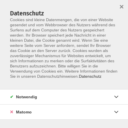
×
Datenschutz
Cookies sind kleine Datenmengen, die von einer Website
gesendet und vom Webbrowser des Nutzers während des
Surfens auf dem Computer des Nutzers gespeichert
werden. Ihr Browser speichert jede Nachricht in einer
Skip to main content
kleinen Datei, die Cookie genannt wird. Wenn Sie eine
Die Kategorie konnte nicht gefunden werden.
weitere Seite vom Server anfordern, sendet Ihr Browser
das Cookie an den Server zurück. Cookies wurden als
zuverlässiger Mechanismus für Websites entwickelt, um
sich Informationen zu merken oder die Surfaktivitäten des
Benutzers aufzuzeichnen. Bitte willigen Sie in die
Verwendung von Cookies ein. Weitere Informationen finden
Sie in unseren Datenschutzhinweisen.
Datenschutz
KONTAKT
Notwendig
Bildungswerk Cloppenburg-Garrel e. V.
Matomo
Graf-Stauffenberg-Str. 1-5
49661 Cloppenburg