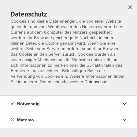
×
Datenschutz
Cookies sind kleine Datenmengen, die von einer Website
gesendet und vom Webbrowser des Nutzers während des
Surfens auf dem Computer des Nutzers gespeichert
werden. Ihr Browser speichert jede Nachricht in einer
Skip to main content
kleinen Datei, die Cookie genannt wird. Wenn Sie eine
Der Kurs konnte nicht gefunden werden.
weitere Seite vom Server anfordern, sendet Ihr Browser
das Cookie an den Server zurück. Cookies wurden als
zuverlässiger Mechanismus für Websites entwickelt, um
sich Informationen zu merken oder die Surfaktivitäten des
Benutzers aufzuzeichnen. Bitte willigen Sie in die
Verwendung von Cookies ein. Weitere Informationen finden
Sie in unseren Datenschutzhinweisen.
Datenschutz
KONTAKT
Notwendig
Bildungswerk Cloppenburg-Garrel e. V.
Matomo
Graf-Stauffenberg-Str. 1-5
49661 Cloppenburg