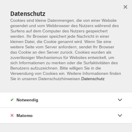
×
Datenschutz
Cookies sind kleine Datenmengen, die von einer Website
gesendet und vom Webbrowser des Nutzers während des
Surfens auf dem Computer des Nutzers gespeichert
werden. Ihr Browser speichert jede Nachricht in einer
Skip to main content
kleinen Datei, die Cookie genannt wird. Wenn Sie eine
Der Kurs konnte nicht gefunden werden.
weitere Seite vom Server anfordern, sendet Ihr Browser
das Cookie an den Server zurück. Cookies wurden als
zuverlässiger Mechanismus für Websites entwickelt, um
sich Informationen zu merken oder die Surfaktivitäten des
Benutzers aufzuzeichnen. Bitte willigen Sie in die
Verwendung von Cookies ein. Weitere Informationen finden
Sie in unseren Datenschutzhinweisen.
Datenschutz
KONTAKT
Notwendig
Bildungswerk Cloppenburg-Garrel e. V.
Matomo
Graf-Stauffenberg-Str. 1-5
49661 Cloppenburg