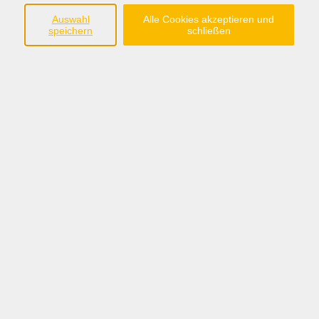
Auswahl
Alle Cookies akzeptieren und
speichern
schließen
Zielgruppe
Familien und Alleinerziehende mit Kindern, die
Leistungen, wie Bürgergeld und Sozialhilfe beziehen.
Eltern, die Kindergeldzuschlag und künftig
Kindergrundsicherung erhalten oder Anspruch darauf
haben.
Familien, d. h. Eltern – bei Bedarf auch andere
erwachsene Haushaltsmitglieder (z. B. Lebenspartner:
innen) – und ihre Kinder, die von sozialer Ausgrenzung
und Armut bedroht sind.
Sie brauchen Hilfe
- beim Kontakt mit Behörden?