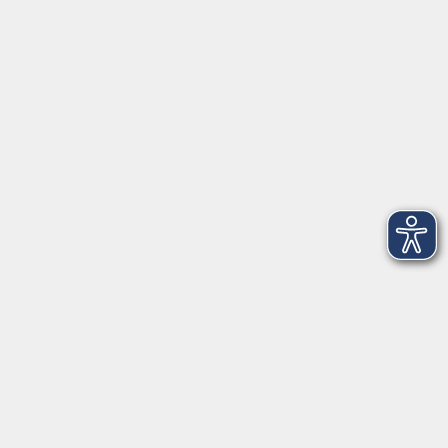
Graf-Stauffenberg-Str. 1-5
49661 Cloppenburg
☎: +49 (4471) 9108-0
℻ : +49 (4471) 9108-50
✉:
verwaltung@bildungswerk-clp.de
ÖFFNUNGSZEITEN
Mo. bis Fr.
8:00 - 12:30
Mo., Di. & Do.
14:00 - 16:00
Veranstaltungen in
Garrel