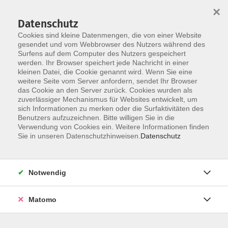
×
Datenschutz
Cookies sind kleine Datenmengen, die von einer Website
gesendet und vom Webbrowser des Nutzers während des
Surfens auf dem Computer des Nutzers gespeichert
werden. Ihr Browser speichert jede Nachricht in einer
Skip to main content
You are here:
kleinen Datei, die Cookie genannt wird. Wenn Sie eine
Projekte
Famos 2.0 FAMILIEN OPTIMAL STÜTZEN
weitere Seite vom Server anfordern, sendet Ihr Browser
das Cookie an den Server zurück. Cookies wurden als
zuverlässiger Mechanismus für Websites entwickelt, um
Famos 2.0 FAMILIEN OPTIMAL STÜTZEN
sich Informationen zu merken oder die Surfaktivitäten des
Benutzers aufzuzeichnen. Bitte willigen Sie in die
Verwendung von Cookies ein. Weitere Informationen finden
Sie in unseren Datenschutzhinweisen.
Datenschutz
Ziele
Notwendig
- Verbesserung der Lebenssituation und der
gesellschaftlichen Teilhabe
Matomo
- Förderung der sozialen Inklusion
- Begleitung bei der Verwirklichung individueller Ziele