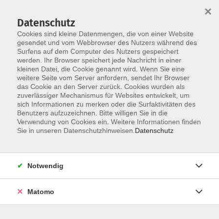
×
Datenschutz
Cookies sind kleine Datenmengen, die von einer Website
gesendet und vom Webbrowser des Nutzers während des
Surfens auf dem Computer des Nutzers gespeichert
werden. Ihr Browser speichert jede Nachricht in einer
Skip to main content
kleinen Datei, die Cookie genannt wird. Wenn Sie eine
Der Kurs konnte nicht gefunden werden.
weitere Seite vom Server anfordern, sendet Ihr Browser
das Cookie an den Server zurück. Cookies wurden als
zuverlässiger Mechanismus für Websites entwickelt, um
sich Informationen zu merken oder die Surfaktivitäten des
Benutzers aufzuzeichnen. Bitte willigen Sie in die
Verwendung von Cookies ein. Weitere Informationen finden
Sie in unseren Datenschutzhinweisen.
Datenschutz
KONTAKT
Notwendig
Bildungswerk Cloppenburg-Garrel e. V.
Matomo
Graf-Stauffenberg-Str. 1-5
49661 Cloppenburg