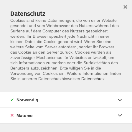
×
Datenschutz
Cookies sind kleine Datenmengen, die von einer Website
gesendet und vom Webbrowser des Nutzers während des
Surfens auf dem Computer des Nutzers gespeichert
werden. Ihr Browser speichert jede Nachricht in einer
Skip to main content
kleinen Datei, die Cookie genannt wird. Wenn Sie eine
Der Kurs konnte nicht gefunden werden.
weitere Seite vom Server anfordern, sendet Ihr Browser
das Cookie an den Server zurück. Cookies wurden als
zuverlässiger Mechanismus für Websites entwickelt, um
sich Informationen zu merken oder die Surfaktivitäten des
Benutzers aufzuzeichnen. Bitte willigen Sie in die
Verwendung von Cookies ein. Weitere Informationen finden
Sie in unseren Datenschutzhinweisen.
Datenschutz
KONTAKT
Notwendig
Bildungswerk Cloppenburg-Garrel e. V.
Matomo
Graf-Stauffenberg-Str. 1-5
49661 Cloppenburg