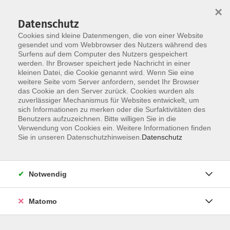
×
Datenschutz
Cookies sind kleine Datenmengen, die von einer Website
gesendet und vom Webbrowser des Nutzers während des
Surfens auf dem Computer des Nutzers gespeichert
werden. Ihr Browser speichert jede Nachricht in einer
Skip to main content
kleinen Datei, die Cookie genannt wird. Wenn Sie eine
Der Kurs konnte nicht gefunden werden.
weitere Seite vom Server anfordern, sendet Ihr Browser
das Cookie an den Server zurück. Cookies wurden als
zuverlässiger Mechanismus für Websites entwickelt, um
sich Informationen zu merken oder die Surfaktivitäten des
Benutzers aufzuzeichnen. Bitte willigen Sie in die
Verwendung von Cookies ein. Weitere Informationen finden
Sie in unseren Datenschutzhinweisen.
Datenschutz
KONTAKT
Notwendig
Bildungswerk Cloppenburg-Garrel e. V.
Matomo
Graf-Stauffenberg-Str. 1-5
49661 Cloppenburg