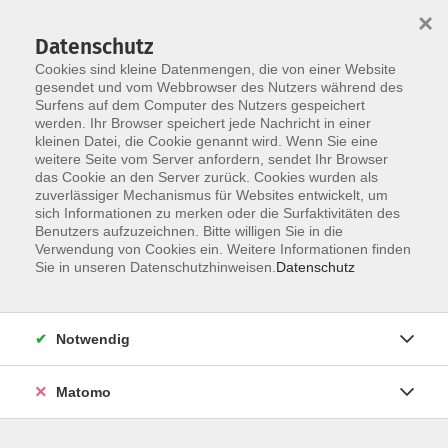
×
Datenschutz
Cookies sind kleine Datenmengen, die von einer Website
gesendet und vom Webbrowser des Nutzers während des
Surfens auf dem Computer des Nutzers gespeichert
werden. Ihr Browser speichert jede Nachricht in einer
Skip to main content
kleinen Datei, die Cookie genannt wird. Wenn Sie eine
Geburtsvorbereitung / Rund um
weitere Seite vom Server anfordern, sendet Ihr Browser
das Cookie an den Server zurück. Cookies wurden als
die Geburt
zuverlässiger Mechanismus für Websites entwickelt, um
sich Informationen zu merken oder die Surfaktivitäten des
Benutzers aufzuzeichnen. Bitte willigen Sie in die
Verwendung von Cookies ein. Weitere Informationen finden
Sie in unseren Datenschutzhinweisen.
Datenschutz
2 Kurse
Notwendig
zurück zu Familie und Generationen
Matomo
Ergebnisse filtern