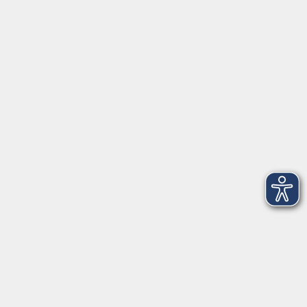
Veranstaltungen in
Garrel
Löningen
Emstek
...
RECHTLICHES
AGB
Datenschutzerklärung
Barrierefreiheit
Impressum
Widerrufsbelehrung
Widerruf