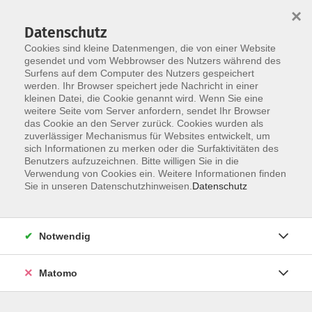
×
Datenschutz
Cookies sind kleine Datenmengen, die von einer Website
gesendet und vom Webbrowser des Nutzers während des
Surfens auf dem Computer des Nutzers gespeichert
werden. Ihr Browser speichert jede Nachricht in einer
Skip to main content
kleinen Datei, die Cookie genannt wird. Wenn Sie eine
Der Kurs konnte nicht gefunden werden.
weitere Seite vom Server anfordern, sendet Ihr Browser
das Cookie an den Server zurück. Cookies wurden als
zuverlässiger Mechanismus für Websites entwickelt, um
sich Informationen zu merken oder die Surfaktivitäten des
Benutzers aufzuzeichnen. Bitte willigen Sie in die
Verwendung von Cookies ein. Weitere Informationen finden
Sie in unseren Datenschutzhinweisen.
Datenschutz
KONTAKT
Notwendig
Bildungswerk Cloppenburg-Garrel e. V.
Matomo
Graf-Stauffenberg-Str. 1-5
49661 Cloppenburg