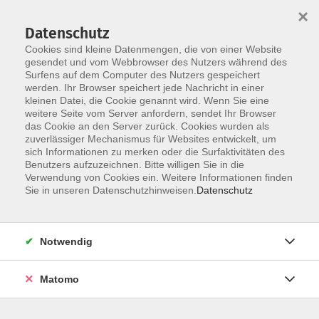
×
Datenschutz
Cookies sind kleine Datenmengen, die von einer Website
gesendet und vom Webbrowser des Nutzers während des
Surfens auf dem Computer des Nutzers gespeichert
werden. Ihr Browser speichert jede Nachricht in einer
Skip to main content
kleinen Datei, die Cookie genannt wird. Wenn Sie eine
Der Kurs konnte nicht gefunden werden.
weitere Seite vom Server anfordern, sendet Ihr Browser
das Cookie an den Server zurück. Cookies wurden als
zuverlässiger Mechanismus für Websites entwickelt, um
sich Informationen zu merken oder die Surfaktivitäten des
Benutzers aufzuzeichnen. Bitte willigen Sie in die
Verwendung von Cookies ein. Weitere Informationen finden
Sie in unseren Datenschutzhinweisen.
Datenschutz
KONTAKT
Notwendig
Bildungswerk Cloppenburg-Garrel e. V.
Matomo
Graf-Stauffenberg-Str. 1-5
49661 Cloppenburg