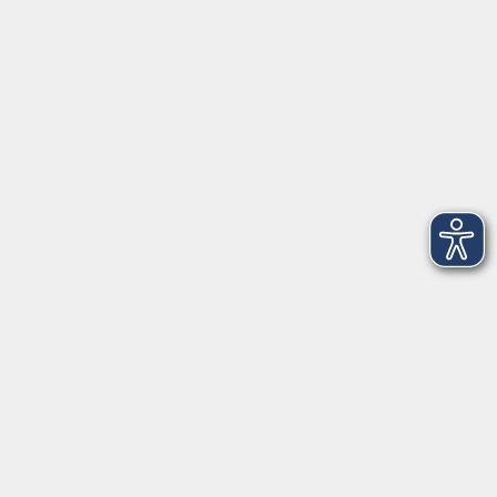
KONTAKT
Bildungswerk Cloppenburg-Garrel e. V.
Graf-Stauffenberg-Str. 1-5
49661 Cloppenburg