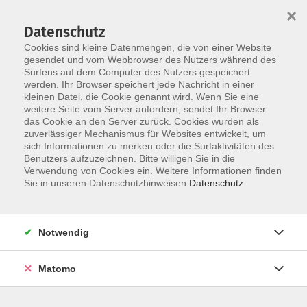
×
Datenschutz
Cookies sind kleine Datenmengen, die von einer Website
gesendet und vom Webbrowser des Nutzers während des
Surfens auf dem Computer des Nutzers gespeichert
werden. Ihr Browser speichert jede Nachricht in einer
Skip to main content
kleinen Datei, die Cookie genannt wird. Wenn Sie eine
weitere Seite vom Server anfordern, sendet Ihr Browser
das Cookie an den Server zurück. Cookies wurden als
zuverlässiger Mechanismus für Websites entwickelt, um
sich Informationen zu merken oder die Surfaktivitäten des
Benutzers aufzuzeichnen. Bitte willigen Sie in die
Verwendung von Cookies ein. Weitere Informationen finden
Sie in unseren Datenschutzhinweisen.
Datenschutz
Sie sind hier:
Kursprogramm
Bildung für Beruf und Ehrenamt
Notwendig
Pflege und Begleitung
Matomo
Weihnachtliche Aktivierung
Die Adventszeit steht vor der Tür- eine Zeit der