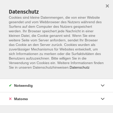
×
Datenschutz
Cookies sind kleine Datenmengen, die von einer Website
gesendet und vom Webbrowser des Nutzers während des
Surfens auf dem Computer des Nutzers gespeichert
werden. Ihr Browser speichert jede Nachricht in einer
Skip to main content
kleinen Datei, die Cookie genannt wird. Wenn Sie eine
Der Kurs konnte nicht gefunden werden.
weitere Seite vom Server anfordern, sendet Ihr Browser
das Cookie an den Server zurück. Cookies wurden als
zuverlässiger Mechanismus für Websites entwickelt, um
sich Informationen zu merken oder die Surfaktivitäten des
Benutzers aufzuzeichnen. Bitte willigen Sie in die
Verwendung von Cookies ein. Weitere Informationen finden
Sie in unseren Datenschutzhinweisen.
Datenschutz
KONTAKT
Notwendig
Bildungswerk Cloppenburg-Garrel e. V.
Matomo
Graf-Stauffenberg-Str. 1-5
49661 Cloppenburg