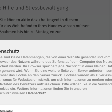
 Hilfe und Stressbewältigung
 Sie können aktiv dazu beitragen! In diesem
 für das Wohlbefinden Ihres Hundes wissen müssen:
nahmen bis hin zu Strategien zur
erletzungen richtig behandeln und Stresssignale
Wissen entwickeln Sie Sicherheit im Umgang mit
enschutz
 Verantwortung, Tierwohl und ethische
s sind kleine Datenmengen, die von einer Website gesendet und vom
owser des Nutzers während des Surfens auf dem Computer des Nutze
chert werden. Ihr Browser speichert jede Nachricht in einer kleinen Dat
ndheit, Lebensqualität und das Glück Ihres Hundes
 genannt wird. Wenn Sie eine weitere Seite vom Server anfordern, se
usammenleben von Mensch und Hund.
owser das Cookie an den Server zurück. Cookies wurden als zuverlässi
ismus für Websites entwickelt, um sich Informationen zu merken oder
tivitäten des Benutzers aufzuzeichnen. Bitte willigen Sie in die Verwen
okies ein. Weitere Informationen finden Sie in unseren
d Stressmanagement
schutzhinweisen.
Datenschutz
rtes Handeln
en Hund-Alltag
twendig