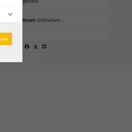
Melina Sgorzaly
Unterrichtsort:
Onlinekurs
ießen