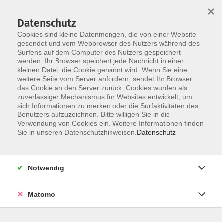
×
Datenschutz
Cookies sind kleine Datenmengen, die von einer Website
gesendet und vom Webbrowser des Nutzers während des
Surfens auf dem Computer des Nutzers gespeichert
werden. Ihr Browser speichert jede Nachricht in einer
Skip to main content
kleinen Datei, die Cookie genannt wird. Wenn Sie eine
weitere Seite vom Server anfordern, sendet Ihr Browser
das Cookie an den Server zurück. Cookies wurden als
zuverlässiger Mechanismus für Websites entwickelt, um
sich Informationen zu merken oder die Surfaktivitäten des
Benutzers aufzuzeichnen. Bitte willigen Sie in die
Verwendung von Cookies ein. Weitere Informationen finden
Sie in unseren Datenschutzhinweisen.
Datenschutz
Sie sind hier:
Kursprogramm
Gesundheit, Bewegung, Ernährung
Notwendig
Entspannung und Stressbewältigung
Matomo
Yoga für Anfänger und Fortgeschrittene
Durch Yoga bringen Sie Geist, Körper und Seele in