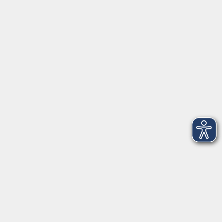
KONTAKT
Bildungswerk Cloppenburg-Garrel e. V.
Graf-Stauffenberg-Str. 1-5
49661 Cloppenburg