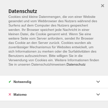
×
Datenschutz
Cookies sind kleine Datenmengen, die von einer Website
gesendet und vom Webbrowser des Nutzers während des
Surfens auf dem Computer des Nutzers gespeichert
werden. Ihr Browser speichert jede Nachricht in einer
Skip to main content
kleinen Datei, die Cookie genannt wird. Wenn Sie eine
weitere Seite vom Server anfordern, sendet Ihr Browser
das Cookie an den Server zurück. Cookies wurden als
zuverlässiger Mechanismus für Websites entwickelt, um
sich Informationen zu merken oder die Surfaktivitäten des
Benutzers aufzuzeichnen. Bitte willigen Sie in die
Verwendung von Cookies ein. Weitere Informationen finden
Sie in unseren Datenschutzhinweisen.
Datenschutz
Sie sind hier:
Kursprogramm
Sprachen
Englisch
Notwendig
Englisch für Wiedereinsteiger:innen
Matomo
Dieser Kurs richtet sich an alle, die früher Englisch
gelernt haben und nun mit Freude und ohne Druck
wieder einsteigen möchten. Mit dem Arbeitsbuch „At