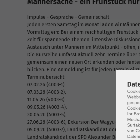
Männersache - ein Frühstück nur
Impulse - Gespräche - Gemeinschaft
Jeden ersten Samstag im Monat laden wir Männer 
Vormittag ein: Bei einem reichhaltigen Frühstüc
Zeit für spannende Themen, intensive Diskussion
Austausch unter Männern im Mittelpunkt - offen, 
Die Kursreihe umfasst aktuell zehn Termine über d
gemeinsam einen neuen Ort erkunden oder hinter
blicken. Eine Anmeldung ist für jeden Termin einz
Terminübersicht:
Dat
07.02.26 (4003-1),
Cookie
07.03.26 (4003-2),
Webbr
11.04.26 (4003-3),
gespei
09.05.26 (4003-4),
Cookie
Ihr Br
30.05.26 (4003-5),
Mechan
27.06.26 (4003-6), Exkursion Der Wagyu-Hof in Gar
Surfak
05.09.26 (4003-7), Landratskandidat der AFD Jos
von Co
Daten
Landratskandidat der SPD Alexander Baxmann