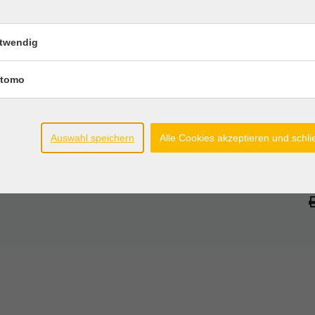
ia Burke
tephan Suttrup)
twendig
 und Ausblick
, politischen, kulturellen oder regionalen
dnern.
tomo
endveranstaltung mit Rückblick und Ideensammlung
nnende Gespräche und neue Impulse - beim
Auswahl speichern
Alle Cookies akzeptieren und schl