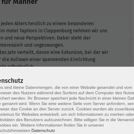
 für Männer
jeden Alters herzlich zu einem besonderen
k im Hotel Taphorn in Cloppenburg nehmen wir uns
en und neue Perspektiven. Dabei steht der
interessiert und ungezwungen.
as Jahr verteilt, davon eine Exkursion, bei der wir
 die Kulissen einer spannenden Einrichtung
eln erforderlich.
enschutz
s sind kleine Datenmengen, die von einer Website gesendet und vom
owser des Nutzers während des Surfens auf dem Computer des Nutze
chert werden. Ihr Browser speichert jede Nachricht in einer kleinen Dat
 genannt wird. Wenn Sie eine weitere Seite vom Server anfordern, se
owser das Cookie an den Server zurück. Cookies wurden als zuverlässi
ismus für Websites entwickelt, um sich Informationen zu merken oder
rel
tivitäten des Benutzers aufzuzeichnen. Bitte willigen Sie in die Verwen
ef Möddeken und
okies ein. Weitere Informationen finden Sie in unseren
schutzhinweisen.
Datenschutz