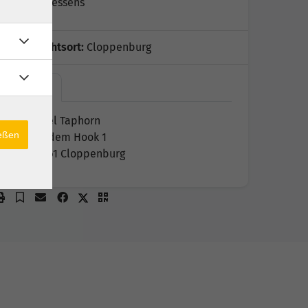
Martin Kessens
Unterrichtsort:
Cloppenburg
Hotel…
Hotel Taphorn
ießen
Auf dem Hook 1
49661 Cloppenburg