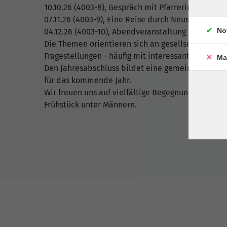
10.10.26 (4003-8), Gespräch mit Pfarrerin Eva- Mar
07.11.26 (4003-9), Eine Reise durch Neuseeland (S
No
04.12.26 (4003-10), Abendveranstaltung Rückblick
Die Themen orientieren sich an gesellschaftlichen
Fragestellungen - häufig mit interessanten Gastre
Ma
Den Jahresabschluss bildet eine gemeinsame Ab
für das kommende Jahr.
Wir freuen uns auf vielfältige Begegnungen, spa
Frühstück unter Männern.