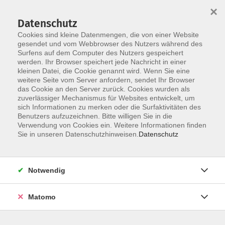
×
Datenschutz
Cookies sind kleine Datenmengen, die von einer Website
gesendet und vom Webbrowser des Nutzers während des
Surfens auf dem Computer des Nutzers gespeichert
werden. Ihr Browser speichert jede Nachricht in einer
Skip to main content
kleinen Datei, die Cookie genannt wird. Wenn Sie eine
weitere Seite vom Server anfordern, sendet Ihr Browser
das Cookie an den Server zurück. Cookies wurden als
zuverlässiger Mechanismus für Websites entwickelt, um
sich Informationen zu merken oder die Surfaktivitäten des
Benutzers aufzuzeichnen. Bitte willigen Sie in die
Verwendung von Cookies ein. Weitere Informationen finden
Sie in unseren Datenschutzhinweisen.
Datenschutz
Sie sind hier:
Kursprogramm
Notwendig
Selbstsicher kommunizieren und gehört werden
Sage klar, was dir wichtig ist!
Matomo
In der Arbeitswelt, Politik oder im Verein - überall sind
wir gefordert vor Menschen zu reden, die eigenen